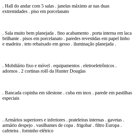
. Hall do andar com 5 salas . janelas máximo ar nas duas
extremidades . piso em porcelanato
. Sala muito bem planejada . fino acabamento . porta interna em laca
brilhante . pisos em porcelanato . paredes revestidas em papel linho
e madeira . teto rebaixado em gesso . iluminação planejada .
. Mobiliário fixo e móvel . equipamentos . eletroeletrônicos .
adornos . 2 cortinas rolô da Hunter Douglas
. Bancada copinha em silestone . cuba em inox . parede em pastilhas
especiais
. Armários superiores e inferiores . prateleiras internas . gavetas .
armário despejo . vasilhames de copa . frigobar . filtro Europa .
cafeteira . forninho elétrico